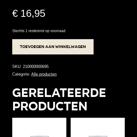
€
16,95
Slechts 1 resterend op voorraad
Armband
Toevoegen aan winkelwagen
Zeeuwse
knoop
Nr
SKU:
210000000695
178
Categorie:
Alle producten
aantal
Gerelateerde
producten