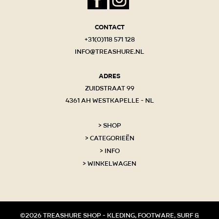
Contact
+31(0)118 571 128
info@treashure.nl
Adres
Zuidstraat 99
4361 AH Westkapelle - NL
Shop
Categorieën
Info
Winkelwagen
©2026 Treashure shop - kleding, footware, surf &