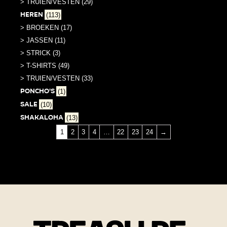
> TRUIEN/VESTEN (29)
Heren
(113)
> BROEKEN (17)
> JASSEN (11)
> STRICK (3)
> T-SHIRTS (49)
> TRUIEN/VESTEN (33)
PONCHO'S
(1)
SALE
(10)
Shakaloha
(13)
1
2
3
4
…
22
23
24
→