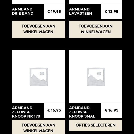
op
op
Armband
Armband
€
19,95
€
13,95
drie band
Lavasteen
de
de
productpagina
produc
Toevoegen aan
Toevoegen aan
winkelwagen
winkelwagen
Armband
Armband
€
16,95
€
16,95
Zeeuwse
zeeuwse
knoop Nr 178
knoop smal
Dit
Toevoegen aan
Opties selecteren
winkelwagen
produc