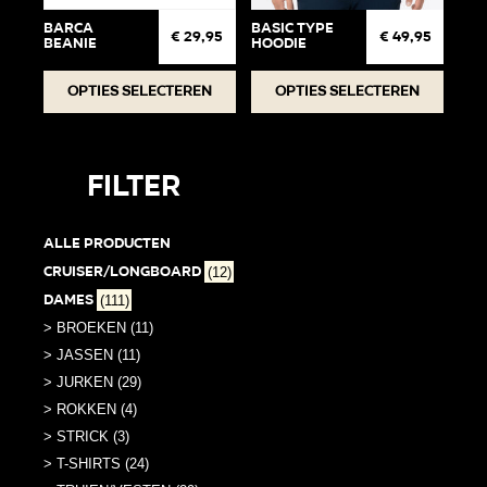
op
op
Barca
Basic Type
€
29,95
€
49,95
Beanie
Hoodie
de
de
productpagina
produc
Dit
Dit
Opties selecteren
Opties selecteren
product
produc
heeft
heeft
meerdere
meerde
Filter
variaties.
variati
Deze
Deze
Alle producten
optie
optie
Cruiser/Longboard
(12)
kan
kan
Dames
(111)
gekozen
gekoz
worden
worden
> BROEKEN (11)
op
op
> JASSEN (11)
de
de
> JURKEN (29)
productpagina
produc
> ROKKEN (4)
> STRICK (3)
> T-SHIRTS (24)