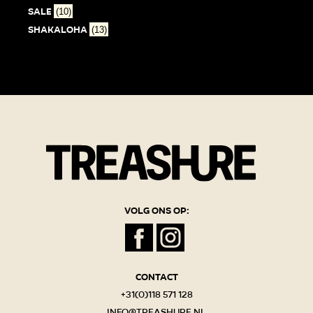
SALE
(10)
Shakaloha
(13)
Volg ons op:
Contact
+31(0)118 571 128
info@treashure.nl