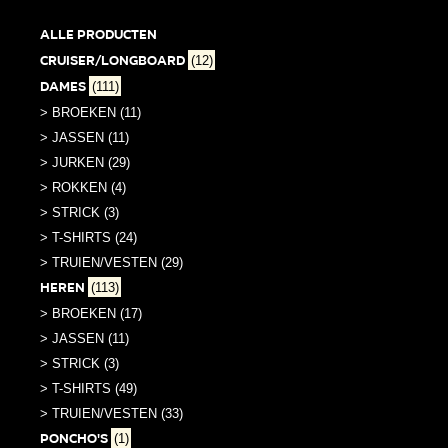
Deze
Alle producten
optie
Cruiser/Longboard
(12)
kan
Dames
(111)
gekozen
worden
> BROEKEN (11)
op
> JASSEN (11)
de
> JURKEN (29)
productpagina
> ROKKEN (4)
> STRICK (3)
> T-SHIRTS (24)
> TRUIEN/VESTEN (29)
Heren
(113)
> BROEKEN (17)
> JASSEN (11)
> STRICK (3)
> T-SHIRTS (49)
> TRUIEN/VESTEN (33)
PONCHO'S
(1)