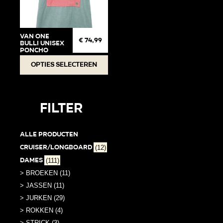
VAN ONE
€
74,99
BULLI UNISEX
PONCHO
Dit
Opties selecteren
product
heeft
meerdere
Filter
variaties.
Deze
Alle producten
optie
Cruiser/Longboard
(12)
kan
Dames
(111)
gekozen
worden
> BROEKEN (11)
op
> JASSEN (11)
de
> JURKEN (29)
productpagina
> ROKKEN (4)
> STRICK (3)