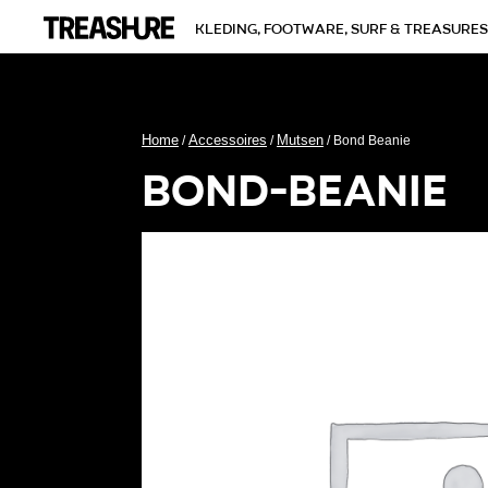
kleding, footware, surf & treasures
Home
Accessoires
Mutsen
/
/
/ Bond Beanie
bond-beanie