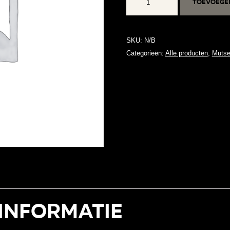
Toevoege
Beanie
aantal
SKU:
N/B
Categorieën:
Alle producten
,
Muts
informatie