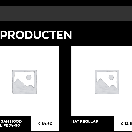
 producten
igan Hood
Hat regular
€
34,90
€
12,
life 74-80