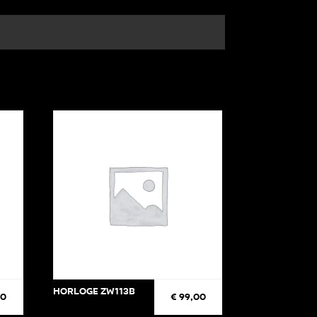
Horloge ZW113B
50
€
99,00