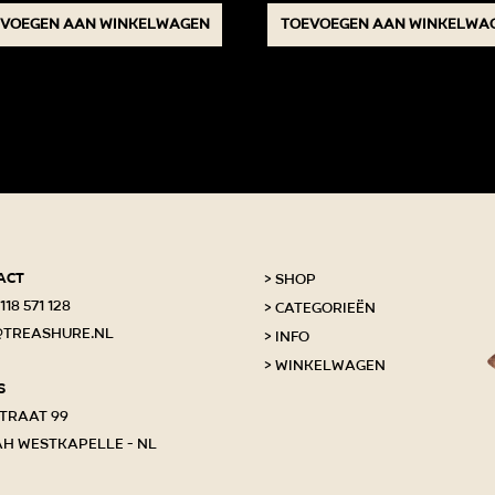
voegen aan winkelwagen
Toevoegen aan winkelwa
act
Shop
118 571 128
Categorieën
@treashure.nl
Info
Winkelwagen
s
traat 99
AH Westkapelle - NL