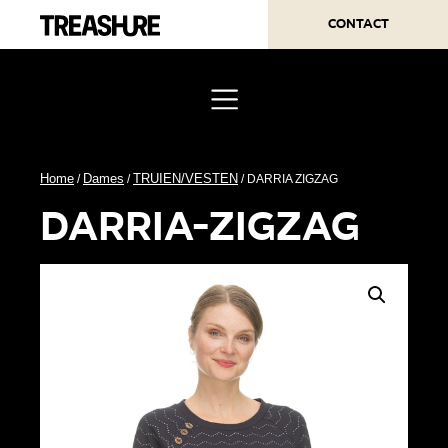
Contact
Home
Dames
TRUIEN/VESTEN
/
/
/ DARRIA ZIGZAG
darria-zigzag