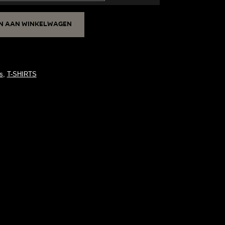
n aan winkelwagen
s
,
T-SHIRTS