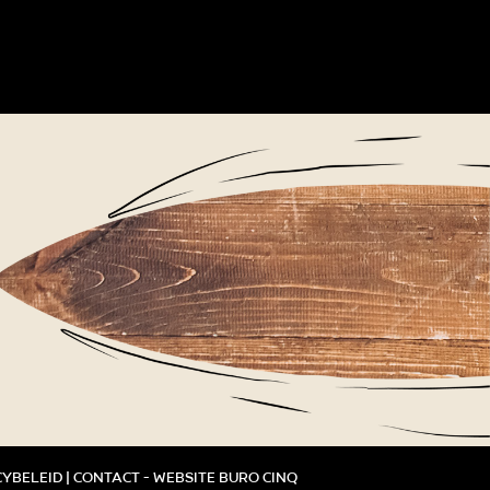
cybeleid
|
Contact
-
Website Buro Cinq