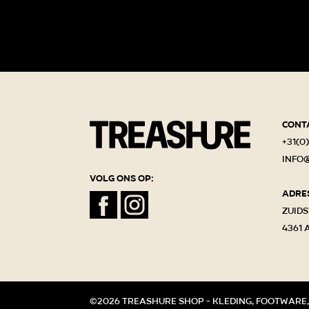
Cont
+31(0)
info
Volg ons op:
Adre
Zuids
4361 
©2026 Treashure shop - kleding, footware,