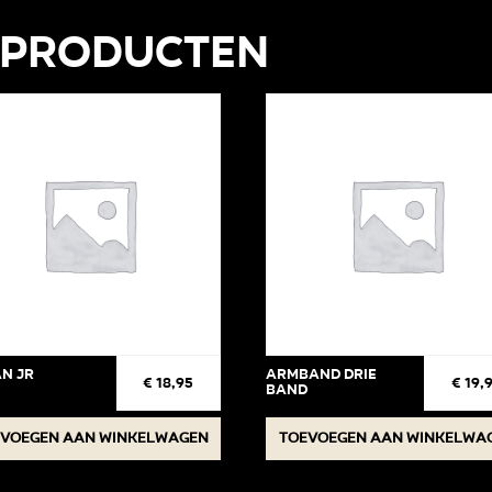
 producten
n jr
Armband drie
€
18,95
€
19,
band
voegen aan winkelwagen
Toevoegen aan winkelwa