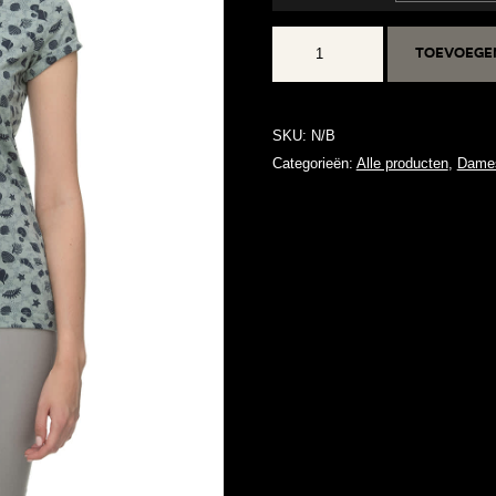
FLORAH
Toevoege
B
ORGANIC
aantal
SKU:
N/B
Categorieën:
Alle producten
,
Dame