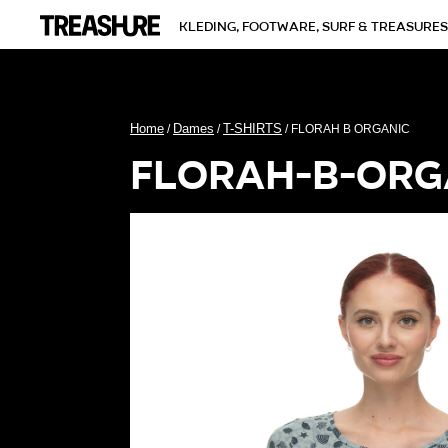
kleding, footware, surf & treasures
Home
Dames
T-SHIRTS
/
/
/ FLORAH B ORGANIC
florah-b-org