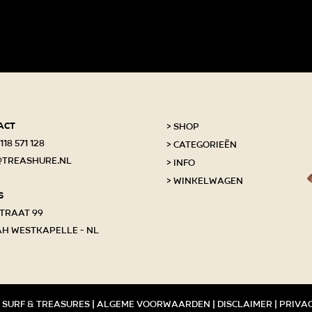
act
Shop
118 571 128
Categorieën
@treashure.nl
Info
Winkelwagen
s
traat 99
AH Westkapelle - NL
 surf & treasures |
Algeme voorwaarden
|
Disclaimer
|
Priva