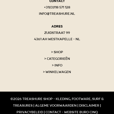
Contact
+31(0)118 571 128
info@treashure.nl
Adres
Zuidstraat 99
4361 AH Westkapelle - NL
Shop
Categorieën
Info
Winkelwagen
©2026 Treashure shop - kleding, footware, surf &
treasures |
Algeme voorwaarden
|
Disclaimer
|
Privacybeleid
|
Contact
-
Website Buro Cinq