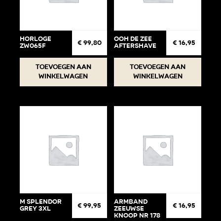
Horloge
ooh de zee
€
99,80
€
16,95
ZW065F
aftershave
Toevoegen aan
Toevoegen aan
winkelwagen
winkelwagen
M Splendor
Armband
€
99,95
€
16,95
Grey 3XL
Zeeuwse
knoop Nr 178