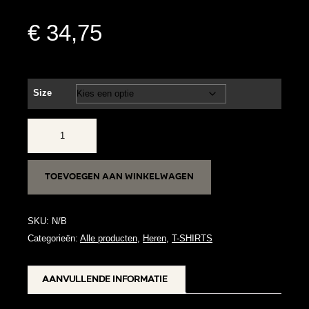
€
34,75
Size
Good
vibrations
3
Toevoegen aan winkelwagen
aantal
SKU:
N/B
Categorieën:
Alle producten
,
Heren
,
T-SHIRTS
Aanvullende informatie