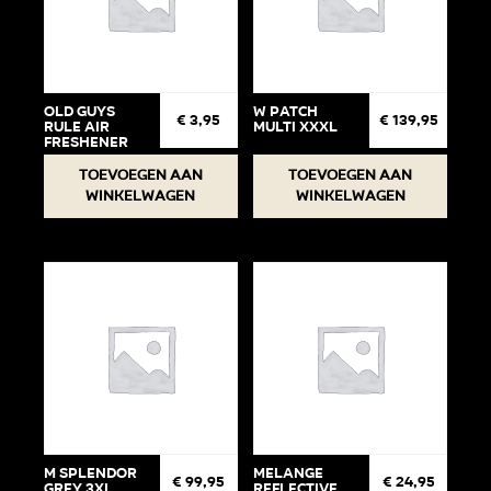
Old Guys
W Patch
€
3,95
€
139,95
Rule Air
Multi XXXL
Freshener
Toevoegen aan
Toevoegen aan
winkelwagen
winkelwagen
M Splendor
Melange
€
99,95
€
24,95
Grey 3XL
Reflective