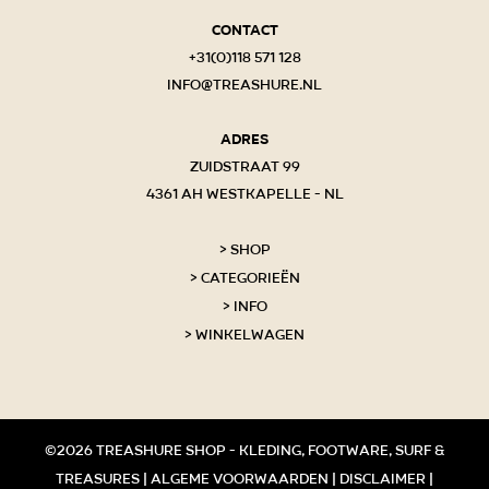
Contact
+31(0)118 571 128
info@treashure.nl
Adres
Zuidstraat 99
4361 AH Westkapelle - NL
Shop
Categorieën
Info
Winkelwagen
©2026 Treashure shop - kleding, footware, surf &
treasures |
Algeme voorwaarden
|
Disclaimer
|