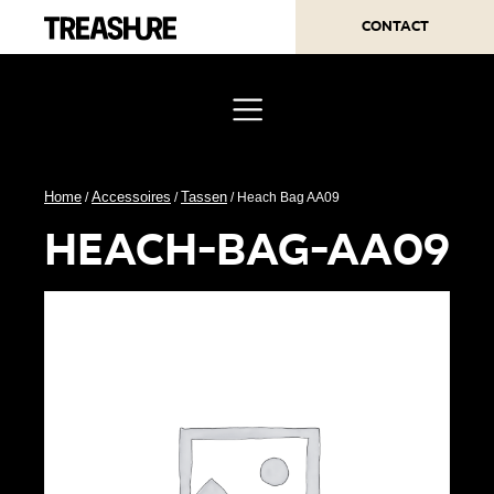
Contact
Home
Accessoires
Tassen
/
/
/ Heach Bag AA09
heach-bag-aa09