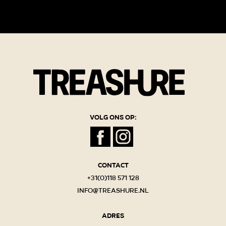
Volg ons op:
Contact
+31(0)118 571 128
info@treashure.nl
Adres