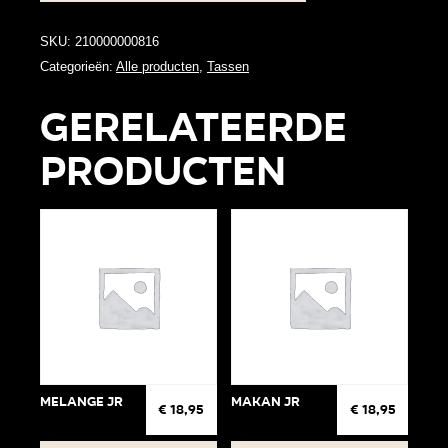
AA09
aantal
SKU:
210000000816
Categorieën:
Alle producten
,
Tassen
Gerelateerde
producten
Melange jr
Makan jr
€
18,95
€
18,95