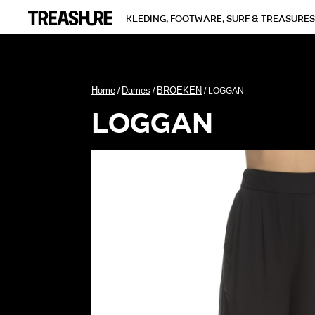
kleding, footware, surf & treasures
Home
Dames
BROEKEN
/
/
/ LOGGAN
loggan