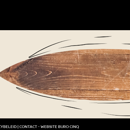
cybeleid
|
Contact
-
Website Buro Cinq