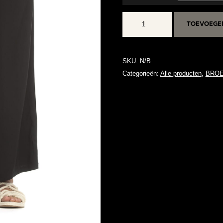
LOGGAN
Toevoege
aantal
SKU:
N/B
Categorieën:
Alle producten
,
BRO