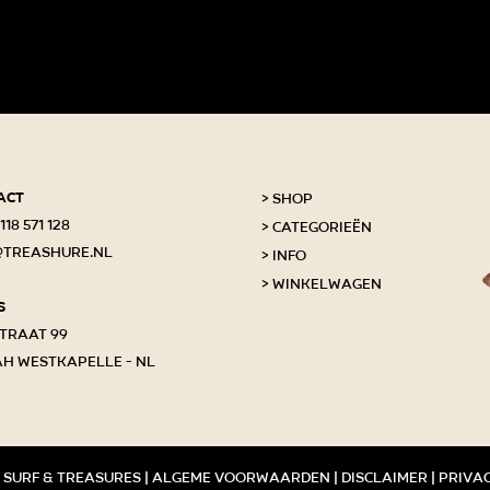
act
Shop
118 571 128
Categorieën
@treashure.nl
Info
Winkelwagen
s
traat 99
AH Westkapelle - NL
 surf & treasures |
Algeme voorwaarden
|
Disclaimer
|
Priva