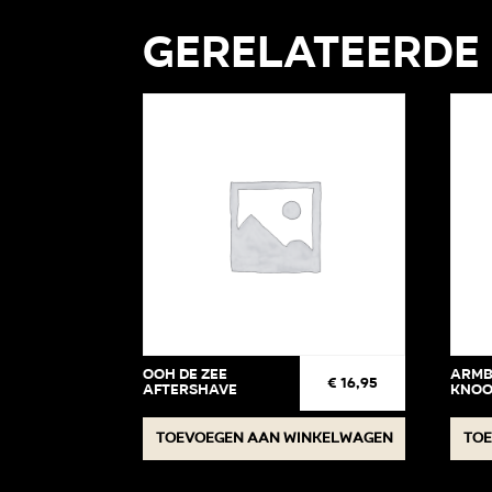
Gerelateerde
ooh de zee
Armb
€
16,95
aftershave
knoo
Toevoegen aan winkelwagen
Toe