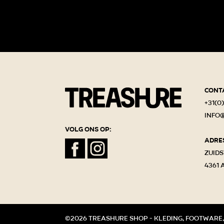
Cont
+31(0)
info
Volg ons op:
Adre
Zuids
4361 
©2026 Treashure shop - kleding, footware,