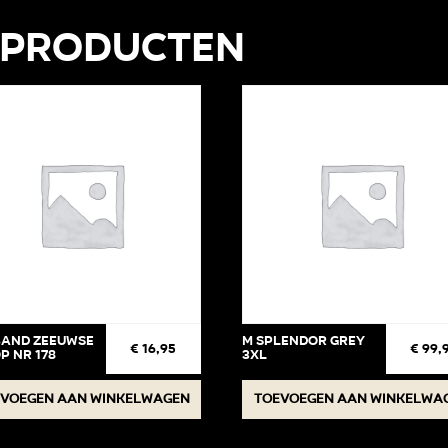
 producten
and Zeeuwse
M Splendor Grey
€
16,95
€
99,
p Nr 178
3XL
voegen aan winkelwagen
Toevoegen aan winkelwa