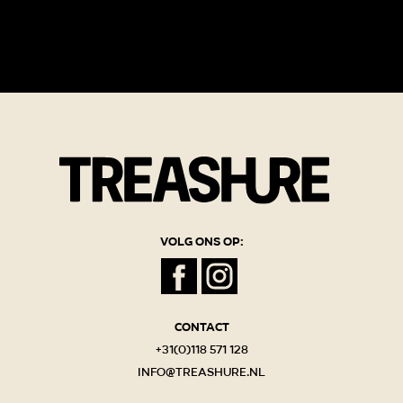
Volg ons op:
Contact
+31(0)118 571 128
info@treashure.nl