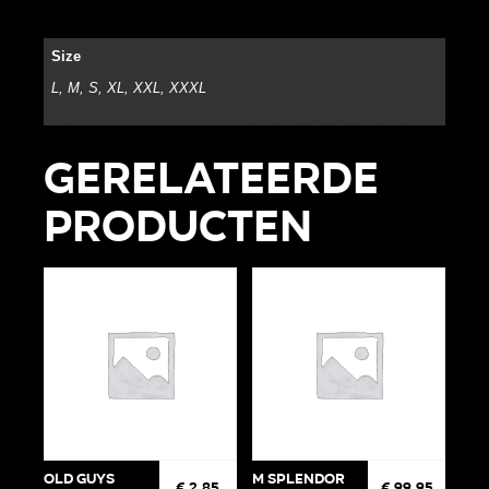
Size
L, M, S, XL, XXL, XXXL
Gerelateerde
producten
Old Guys
M Splendor
€
2,85
€
99,95