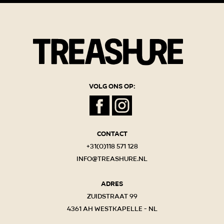
Volg ons op:
Contact
+31(0)118 571 128
info@treashure.nl
Adres
Zuidstraat 99
4361 AH Westkapelle - NL