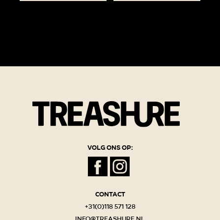
Volg ons op:
Contact
+31(0)118 571 128
info@treashure.nl