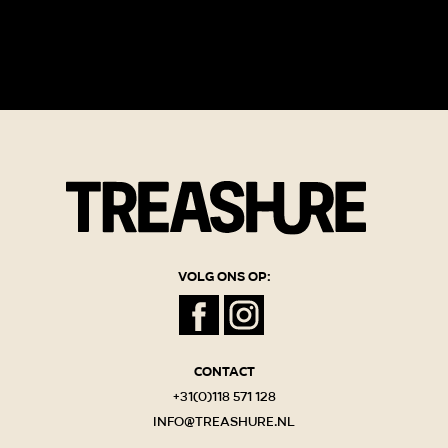
Volg ons op:
Contact
+31(0)118 571 128
info@treashure.nl