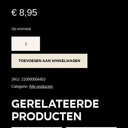
€
8,95
Op voorraad
Oorbellen
RVS
-
Toevoegen aan winkelwagen
Rond
jeans
blauw
SKU:
210000004453
goud
Categorie:
Alle producten
aantal
Gerelateerde
producten