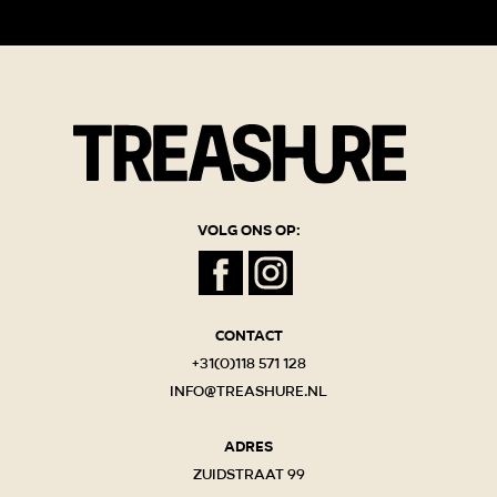
Volg ons op:
Contact
+31(0)118 571 128
info@treashure.nl
Adres
Zuidstraat 99