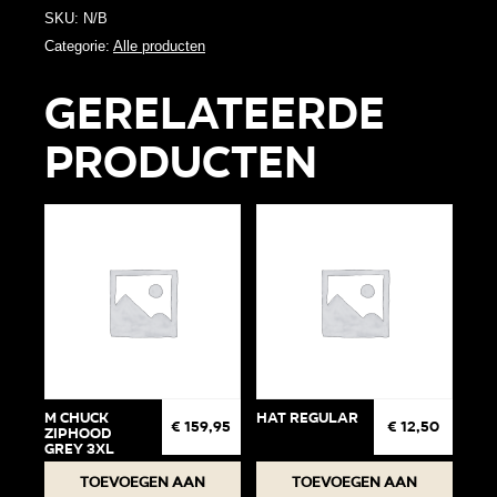
SKU:
N/B
Categorie:
Alle producten
Gerelateerde
producten
M Chuck
Hat regular
€
159,95
€
12,50
Ziphood
Grey 3XL
Toevoegen aan
Toevoegen aan