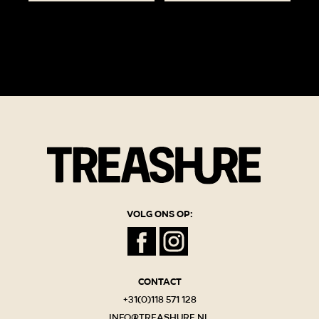
Volg ons op:
Contact
+31(0)118 571 128
info@treashure.nl