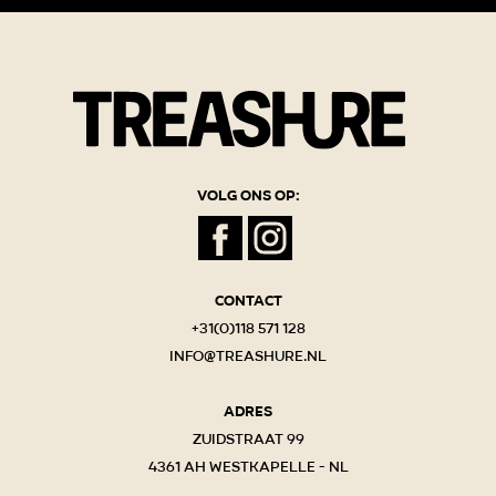
Volg ons op:
Contact
+31(0)118 571 128
info@treashure.nl
Adres
Zuidstraat 99
4361 AH Westkapelle - NL