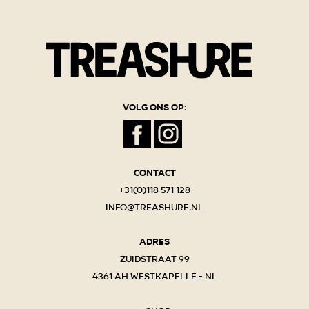
Volg ons op:
Contact
+31(0)118 571 128
info@treashure.nl
Adres
Zuidstraat 99
4361 AH Westkapelle - NL