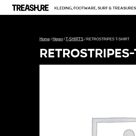
kleding, footware, surf & treasures
Home
Heren
T-SHIRTS
/
/
/ RETROSTRIPES T-SHIRT
retrostripes-