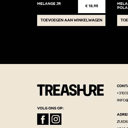
Melange jr
Mela
€
18,95
Pola
Toevoegen aan winkelwagen
Toe
Cont
+31(0)
info
Volg ons op:
Adre
Zuids