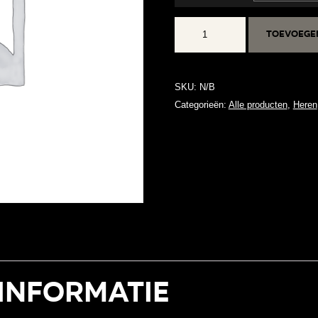
RETROSTRIPES
Toevoege
T-
SHIRT
aantal
SKU:
N/B
Categorieën:
Alle producten
,
Heren
informatie