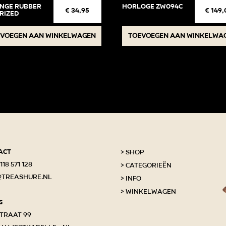
nge Rubber
Horloge ZW094C
€
34,95
€
149,
rized
voegen aan winkelwagen
Toevoegen aan winkelwa
act
Shop
118 571 128
Categorieën
@treashure.nl
Info
Winkelwagen
s
traat 99