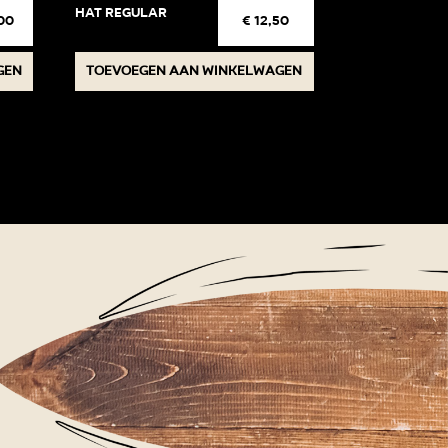
Hat regular
00
€
12,50
gen
Toevoegen aan winkelwagen