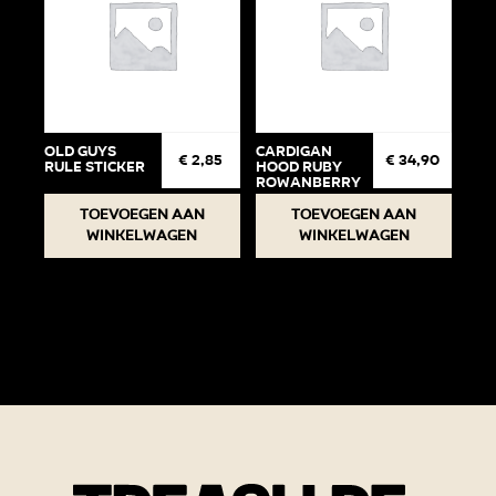
Old Guys
Cardigan
€
2,85
€
34,90
Rule Sticker
Hood Ruby
Rowanberry
74-80
Toevoegen aan
Toevoegen aan
winkelwagen
winkelwagen