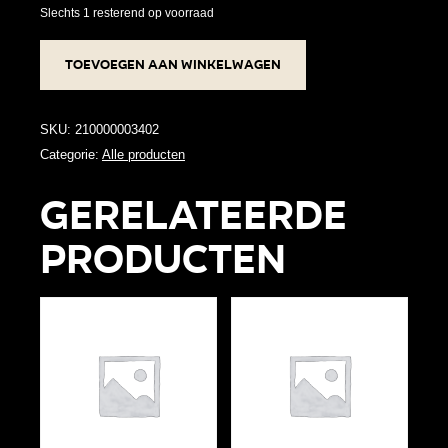
Slechts 1 resterend op voorraad
RVS
Toevoegen aan winkelwagen
armband
-
Rondje
SKU:
210000003402
zilver
Categorie:
Alle producten
aantal
Gerelateerde
producten