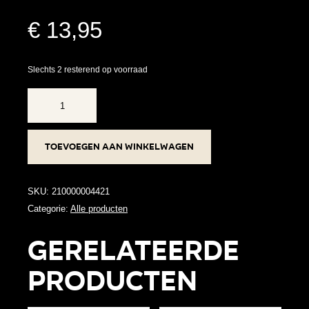
€
13,95
Slechts 2 resterend op voorraad
RVS
enkelbandje
-
Toevoegen aan winkelwagen
Rond
zilver
aantal
SKU:
210000004421
Categorie:
Alle producten
Gerelateerde
producten