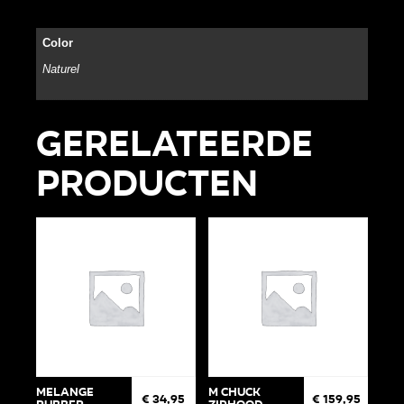
Color
Naturel
Gerelateerde
producten
Melange
M Chuck
€
34,95
€
159,95