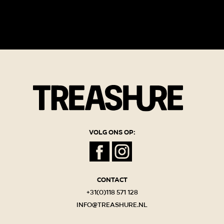
Volg ons op:
Contact
+31(0)118 571 128
info@treashure.nl