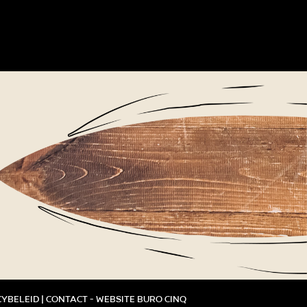
cybeleid
|
Contact
-
Website Buro Cinq