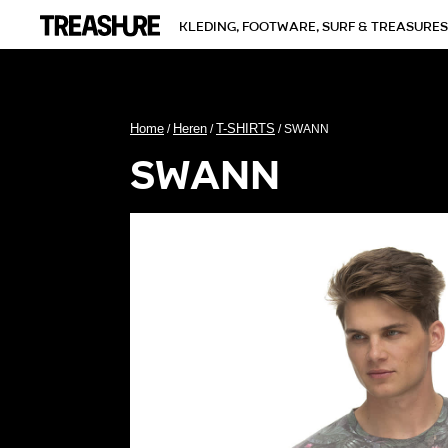
kleding, footware, surf & treasures
Home
Heren
T-SHIRTS
/
/
/ SWANN
swann