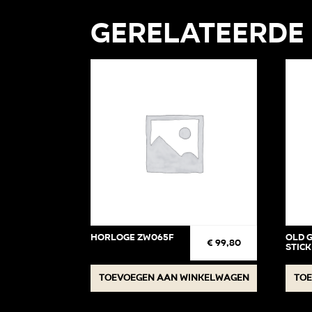
Gerelateerde
Horloge ZW065F
Old 
€
99,80
Stic
Toevoegen aan winkelwagen
Toe