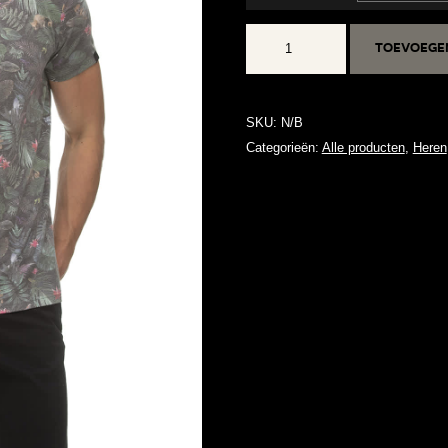
SWANN
Toevoege
aantal
SKU:
N/B
Categorieën:
Alle producten
,
Heren