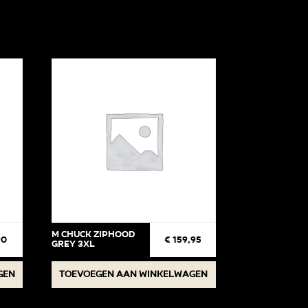
M Chuck Ziphood
90
€
159,95
Grey 3XL
gen
Toevoegen aan winkelwagen