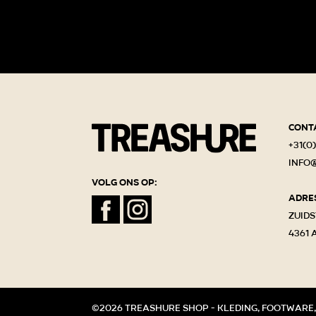
Cont
+31(0)
info
Volg ons op:
Adre
Zuids
4361 
©2026 Treashure shop - kleding, footware,