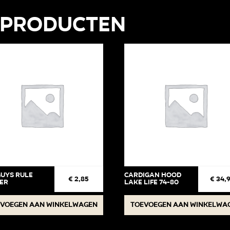
 producten
Guys Rule
Cardigan Hood
€
2,85
€
34,
ker
Lake life 74-80
voegen aan winkelwagen
Toevoegen aan winkelwa