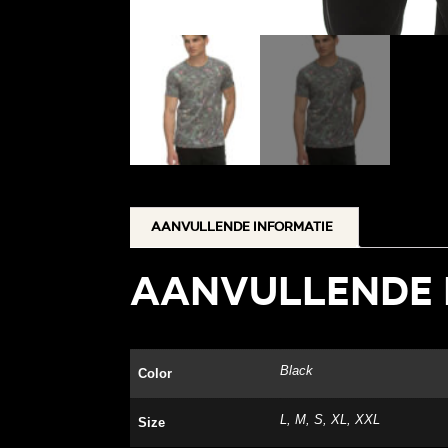
Aanvullende informatie
Aanvullende 
Black
Color
L, M, S, XL, XXL
Size