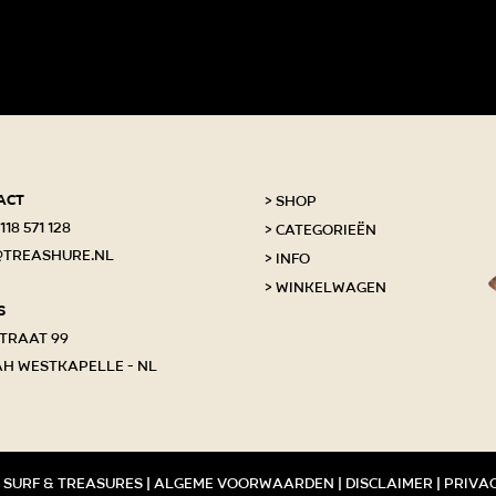
act
Shop
118 571 128
Categorieën
@treashure.nl
Info
Winkelwagen
s
traat 99
AH Westkapelle - NL
 surf & treasures |
Algeme voorwaarden
|
Disclaimer
|
Priva