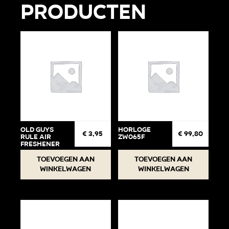
producten
Old Guys
Horloge
€
3,95
€
99,80
Rule Air
ZW065F
Freshener
Toevoegen aan
Toevoegen aan
winkelwagen
winkelwagen