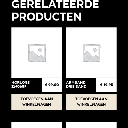
Gerelateerde
producten
Horloge
Armband
€
99,80
€
19,95
ZW065F
drie band
Toevoegen aan
Toevoegen aan
winkelwagen
winkelwagen