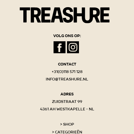
Volg ons op:
Contact
+31(0)118 571 128
info@treashure.nl
Adres
Zuidstraat 99
4361 AH Westkapelle - NL
Shop
Categorieën