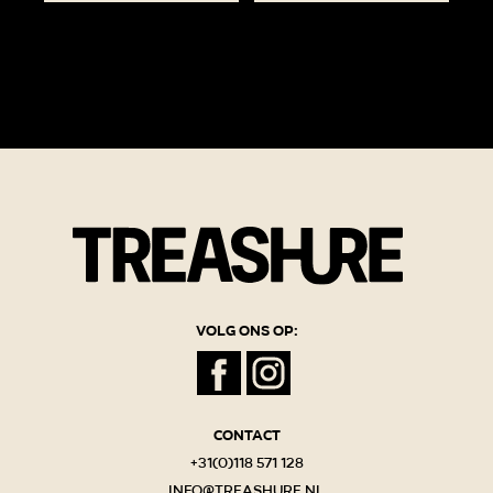
Volg ons op:
Contact
+31(0)118 571 128
info@treashure.nl