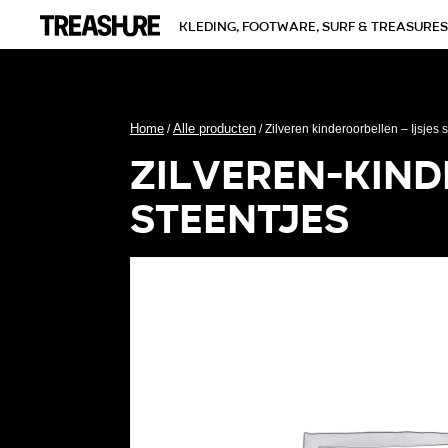
kleding, footware, surf & treasures
Home
Alle producten
/
/ Zilveren kinderoorbellen – Ijsjes 
zilveren-kind
steentjes