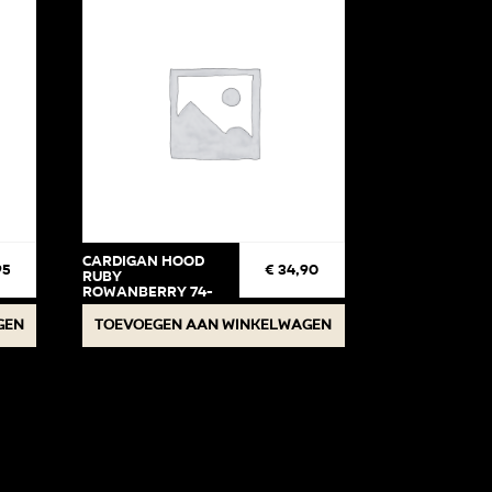
Cardigan Hood
95
€
34,90
Ruby
Rowanberry 74-
80
gen
Toevoegen aan winkelwagen