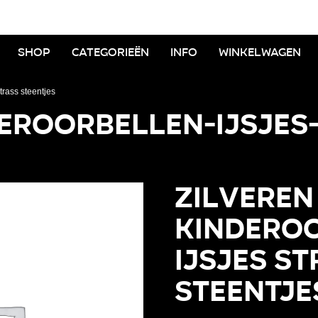
Shop
Categorieën
Info
Winkelwagen
strass steentjes
eroorbellen-ijsjes
Zilveren
kinderoo
Ijsjes s
steentje