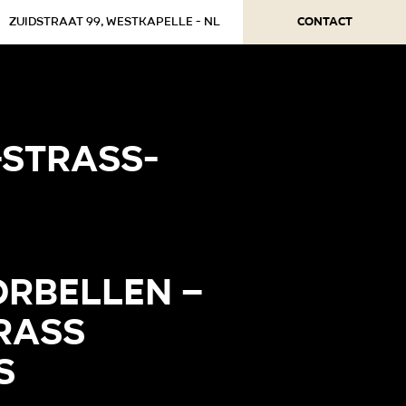
Contact
Zuidstraat 99, Westkapelle - NL
-strass-
rbellen –
trass
s