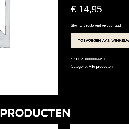
€
14,95
Slechts 1 resterend op voorraad
Zilveren
Toevoegen aan winkel
kinderoorbellen
-
Ijsjes
SKU:
210000004451
strass
Categorie:
Alle producten
steentjes
aantal
 producten