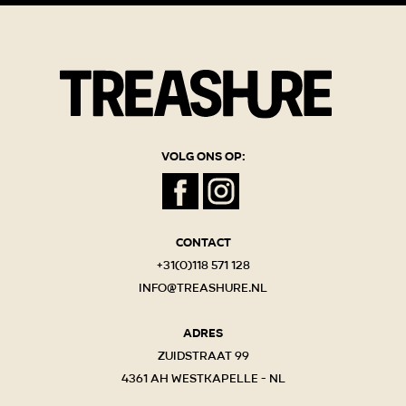
Volg ons op:
Contact
+31(0)118 571 128
info@treashure.nl
Adres
Zuidstraat 99
4361 AH Westkapelle - NL