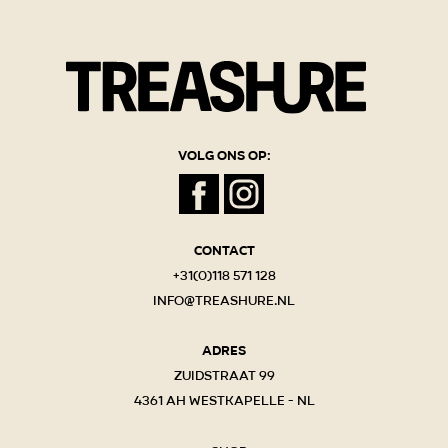
Volg ons op:
Contact
+31(0)118 571 128
info@treashure.nl
Adres
Zuidstraat 99
4361 AH Westkapelle - NL