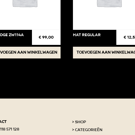
oge ZW114A
Hat regular
€
99,00
€
12,
voegen aan winkelwagen
Toevoegen aan winkelwa
act
Shop
118 571 128
Categorieën