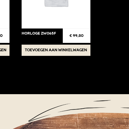
Horloge ZW065F
50
€
99,80
gen
Toevoegen aan winkelwagen