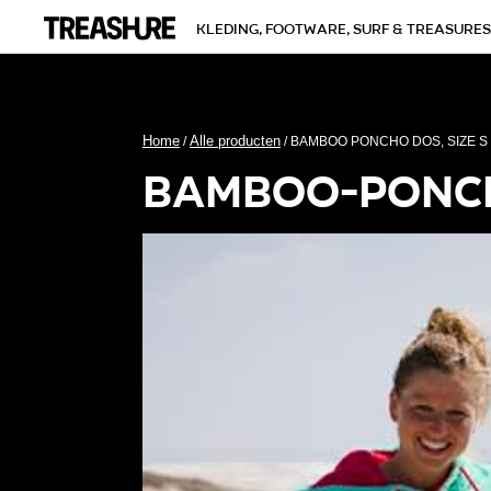
kleding, footware, surf & treasures
Home
Alle producten
/
/ BAMBOO PONCHO DOS, SIZE S
bamboo-ponch