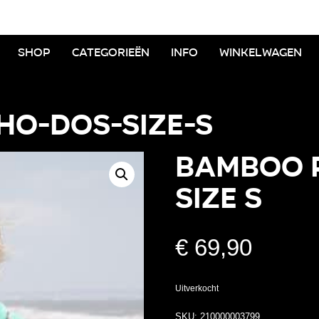
Shop
Categorieën
Info
Winkelwagen
o-dos-size-s
BAMBOO 
SIZE S
€
69,90
Uitverkocht
SKU:
210000003799