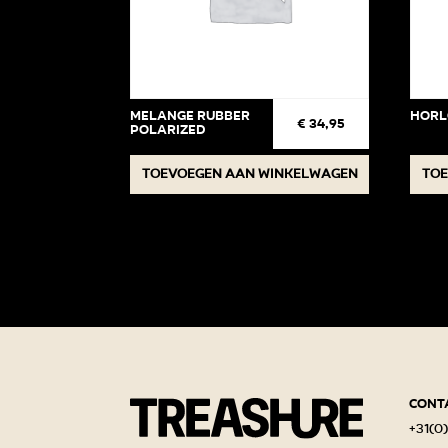
Melange Rubber
Horl
€
34,95
Polarized
Toevoegen aan winkelwagen
Toe
Cont
+31(0)