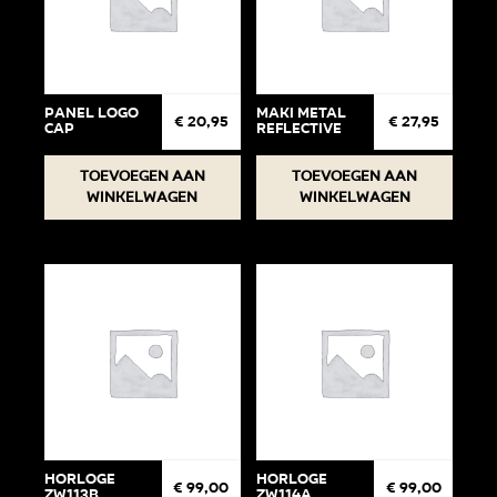
Panel Logo
Maki Metal
€
20,95
€
27,95
cap
Reflective
Toevoegen aan
Toevoegen aan
winkelwagen
winkelwagen
Horloge
Horloge
€
99,00
€
99,00
ZW113B
ZW114A