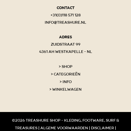
Contact
+31(0)118 571 128
info@treashure.nl
Adres
Zuidstraat 99
4361 AH Westkapelle - NL
Shop
Categorieën
Info
Winkelwagen
©2026 Treashure shop - kleding, footware, surf &
treasures |
Algeme voorwaarden
|
Disclaimer
|