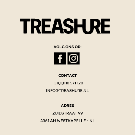
Volg ons op:
Contact
+31(0)118 571 128
info@treashure.nl
Adres
Zuidstraat 99
4361 AH Westkapelle - NL