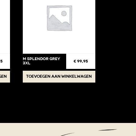
M Splendor Grey
95
€
99,95
3XL
gen
Toevoegen aan winkelwagen