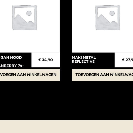
igan Hood
Maki Metal
€
34,90
€
27,
Reflective
nberry 74-
voegen aan winkelwagen
Toevoegen aan winkelwa