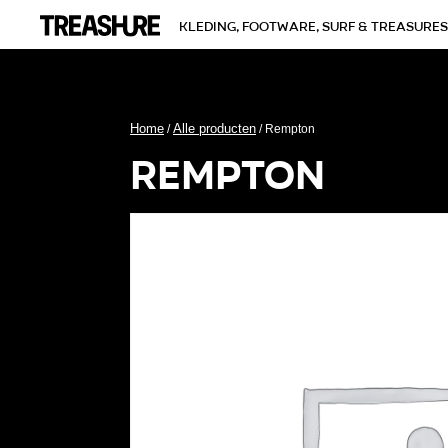
kleding, footware, surf & treasures
Home
Alle producten
/
/ Rempton
rempton