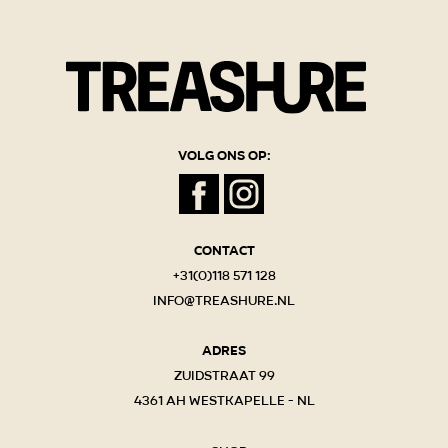
Volg ons op:
Contact
+31(0)118 571 128
info@treashure.nl
Adres
Zuidstraat 99
4361 AH Westkapelle - NL