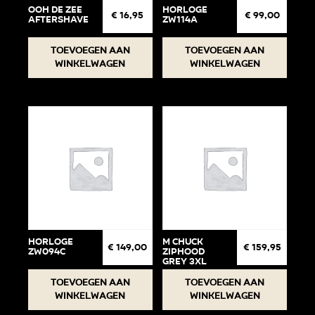
ooh de zee
Horloge
€
16,95
€
99,00
aftershave
ZW114A
Toevoegen aan
Toevoegen aan
winkelwagen
winkelwagen
Horloge
M Chuck
€
149,00
€
159,95
ZW094C
Ziphood
Grey 3XL
Toevoegen aan
Toevoegen aan
winkelwagen
winkelwagen