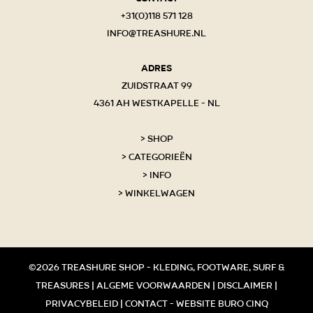
+31(0)118 571 128
info@treashure.nl
Adres
Zuidstraat 99
4361 AH Westkapelle - NL
Shop
Categorieën
Info
Winkelwagen
©2026 Treashure shop - kleding, footware, surf &
treasures |
Algeme voorwaarden
|
Disclaimer
|
Privacybeleid
|
Contact
-
Website Buro Cinq