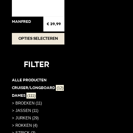
Manfred
€
39,99
Dit
Opties selecteren
product
heeft
meerdere
Filter
variaties.
Deze
Alle producten
optie
Cruiser/Longboard
(12)
kan
Dames
(111)
gekozen
worden
> BROEKEN (11)
op
> JASSEN (11)
de
> JURKEN (29)
productpagina
> ROKKEN (4)
> STRICK (3)