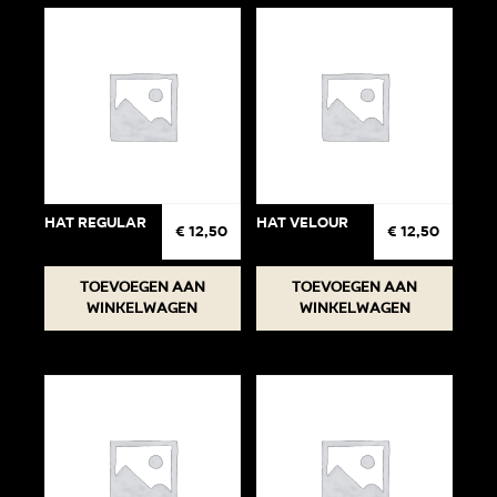
variati
Deze
optie
kan
gekoz
worden
op
de
Hat regular
Hat Velour
€
12,50
€
12,50
produc
Toevoegen aan
Toevoegen aan
winkelwagen
winkelwagen