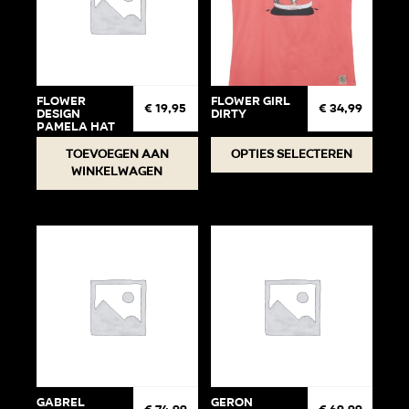
Flower
Flower Girl
€
19,95
€
34,99
Design
Dirty
Pamela Hat
Dit
Toevoegen aan
Opties selecteren
winkelwagen
produc
heeft
meerde
variati
Deze
optie
kan
gekoz
worden
op
de
GABREL
GERON