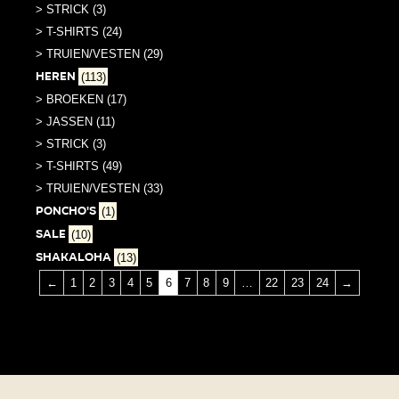
> STRICK (3)
> T-SHIRTS (24)
> TRUIEN/VESTEN (29)
Heren
(113)
> BROEKEN (17)
> JASSEN (11)
> STRICK (3)
> T-SHIRTS (49)
> TRUIEN/VESTEN (33)
PONCHO'S
(1)
SALE
(10)
Shakaloha
(13)
←
1
2
3
4
5
6
7
8
9
…
22
23
24
→