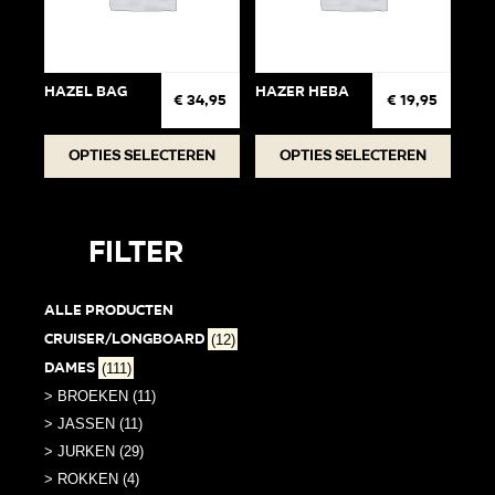
Hazel Bag
Hazer Heba
€
34,95
€
19,95
Dit
Dit
Opties selecteren
Opties selecteren
product
produc
heeft
heeft
meerdere
meerde
Filter
variaties.
variati
Deze
Deze
Alle producten
optie
optie
Cruiser/Longboard
(12)
kan
kan
Dames
(111)
gekozen
gekoz
worden
worden
> BROEKEN (11)
op
op
> JASSEN (11)
de
de
> JURKEN (29)
productpagina
produc
> ROKKEN (4)