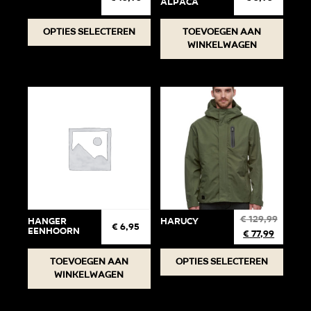
ALPACA
produc
Dit
Opties selecteren
Toevoegen aan
product
winkelwagen
heeft
meerdere
variaties.
Deze
optie
kan
gekozen
worden
op
de
€
129,99
HANGER
Harucy
€
6,95
EENHOORN
€
77,99
productpagina
Dit
Toevoegen aan
Opties selecteren
winkelwagen
produc
heeft
meerde